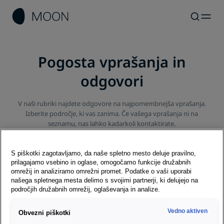
Pogosta vprašanja in
odgovori
V naši rubriki najdete odgovore na najpomembnejša vprašanja.
Izberite področje, ki vas zanima. Če vašega vprašanja ni na
seznamu, nas lahko kadarkoli kontaktirate.
S piškotki zagotavljamo, da naše spletno mesto deluje pravilno,
prilagajamo vsebino in oglase, omogočamo funkcije družabnih
omrežij in analiziramo omrežni promet. Podatke o vaši uporabi
E-vozilo
našega spletnega mesta delimo s svojimi partnerji, ki delujejo na
področjih družabnih omrežij, oglaševanja in analize.
Polnjenje
Vedno aktiven
Obvezni piškotki