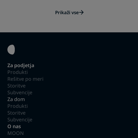
Prikaži vse
Za podjetja
Produkti
Rešitve po meri
Storitve
Subvencije
Za dom
Produkti
Storitve
Subvencije
O nas
MOON