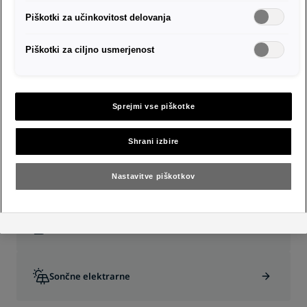
Piškotki za učinkovitost delovanja
AC polnjenje
Piškotki za ciljno usmerjenost
DC polnjenje
Sprejmi vse piškotke
Stroški
Shrani izbire
Sistem za upravljanje z energijo
Nastavitve piškotkov
Zaledni sistem
Sončne elektrarne