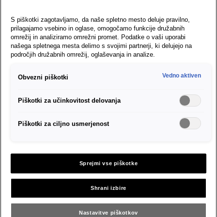
S piškotki zagotavljamo, da naše spletno mesto deluje pravilno,
prilagajamo vsebino in oglase, omogočamo funkcije družabnih
omrežij in analiziramo omrežni promet. Podatke o vaši uporabi
našega spletnega mesta delimo s svojimi partnerji, ki delujejo na
področjih družabnih omrežij, oglaševanja in analize.
Vedno aktiven
Obvezni piškotki
Piškotki za učinkovitost delovanja
Piškotki za ciljno usmerjenost
Električna
Neomejena
Elektrificirana
Gnani z
MOON
Krog
Mi
Z
energijo
močjo
smo
prihodnost
energija
se
DNK
je
Porsche
sklene
MOON
sonca
Sprejmi vse piškotke
Postavljamo nove standarde na
MOON predstavlja napredek
Z jasnim poudarkom na
Naša izjava to
Ferryjev oče
oblikovanju, tehnologiji
Ferdinand je že leta
– z vizijo, odgovornostjo in
popolnoma
področju polnilnih rešitev za
Zato želimo z
MOON uteleša
Moč Lune je
Kombinacija
in celovitem svetovanju
močjo inovacij soustvarjamo
1899 razvil električni
povzema:
Shrani izbire
inteligentnimi,
tehnološkega
e‑mobilnost –
ključna za
mobilnost jutrišnjega dne. Za
poganja nas
postavljamo nove
motor v pestu
e‑vozila
gnano s strastjo,
podatkovno
prebujenja v
življenje na
standarde inteligentnih
kolesa. Prav takšni
svet, ki ostaja v gibanju –
električna
silo narave in
vodenimi
Zemlji.
času
Nastavitve piškotkov
energija. Je naša
motorji so kasneje
trajnosten, inteligenten in
polnilnih rešitev –