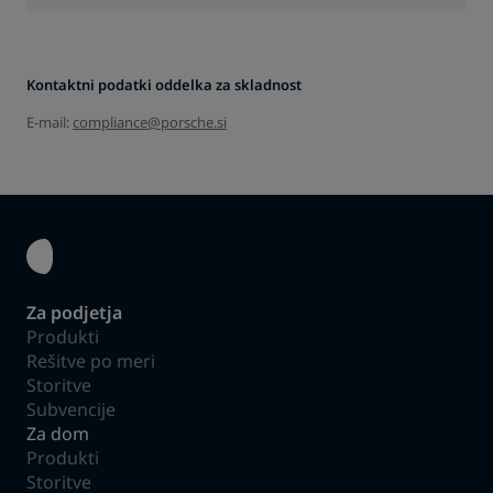
Kontaktni podatki oddelka za skladnost
E-mail:
compliance@porsche.si
Za podjetja
Produkti
Rešitve po meri
Storitve
Subvencije
Za dom
Produkti
Storitve