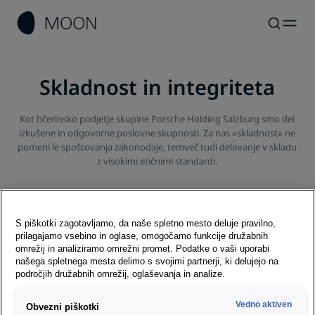
Skladnost in integriteta
Kot hčerinsko podjetje skupine Porsche Holding Salzburg smo del
izkušene in odgovorne poslovne skupnosti. Za nas »skladnost« ne
pomeni le spoštovanja zakonodaje, temveč tudi delovanje v skladu
z visokimi etičnimi standardi.
S piškotki zagotavljamo, da naše spletno mesto deluje pravilno,
prilagajamo vsebino in oglase, omogočamo funkcije družabnih
omrežij in analiziramo omrežni promet. Podatke o vaši uporabi
Kodeks poslovne etike
našega spletnega mesta delimo s svojimi partnerji, ki delujejo na
področjih družabnih omrežij, oglaševanja in analize.
Naša etična načela so podrobno opisana v Kodeksu
poslovne etike Porsche Holdinga.
Vedno aktiven
Obvezni piškotki