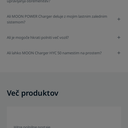
upravljanja obremenitev?
Ali MOON POWER Charger deluje z mojim lastnim zalednim
sistemom?
Ali je mogoče hkrati polniti več vozil?
Ali lahko MOON Charger HYC 50 namestim na prostem?
Več produktov
Hitre polnilne postaje