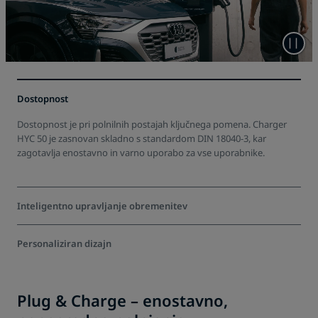
Dostopnost
Dostopnost je pri polnilnih postajah ključnega pomena. Charger
HYC 50 je zasnovan skladno s standardom DIN 18040‑3, kar
zagotavlja enostavno in varno uporabo za vse uporabnike.
Inteligentno upravljanje obremenitev
Optimizacija lastne porabe energije in prilagajanje različnih profilov
Personaliziran dizajn
obremenitev – pametno upravljanje obremenitev poveča
energetsko učinkovitost celotnega sistema.
Z individualno prilagoditvijo – od logotipa in barv do
uporabniškega vmesnika – se polnilna postaja popolnoma zlije z
Plug & Charge – enostavno,
vašo celostno podobo.