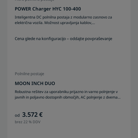
POWER Charger HYC 100-400
Inteligentna DC polnilna postaja z modularno zasnovo za
električna vozila. Možnost upravljanja kablov,
RFID‑avtentikacije in podpore za Plug & Charge (ISO 15118)
certificirana.
Cena glede na konfiguracijo – oddajte povpraševanje
Polnilne postaje
MOON INCH DUO
Robustna rešitev za uporabniku prijazno in varno polnjenje v
javnih in poljavno dostopnih območjih, AC polnjenje z dvema
priključkoma po 22 kW.
3.572 €
od
brez 22 % DDV