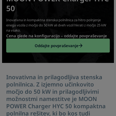
50
Inovativna in kompaktna stenska polnilnica za hitro polnjenje
enega vozila z močjo do 50 kW ali dveh vozil hkrati z močjo 25 kW
na vsako.
Cena glede na konfiguracijo – oddajte povpraševanje
Oddajte povpraševanje
Inovativna in prilagodljiva stenska
polnilnica. Z izjemno učinkovito
močjo do 50 kW in prilagodljivimi
možnostmi namestitve je MOON
POWER Charger HYC 50 kompaktna
polnilna rešitev, ki bo kos tudi