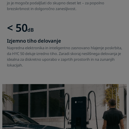
jo je mogoče podaljšati do skupno deset let – za popolno
brezskrbnost in dolgoročno zanesljivost.
< 50
dB
Izjemno tiho delovanje
Napredna elektronika in inteligentno zasnovano hlajenje poskrbita,
da HYC 50 deluje izredno tiho. Zaradi skoraj neslišnega delovanja je
idealna za diskretno uporabo v zaprtih prostorih in na zunanjih
lokacijah.