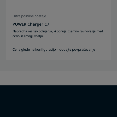
Hitre polnilne postaje
POWER Charger C7
Napredna rešitev polnjenja, ki ponuja izjemno ravnovesje med
ceno in zmogljivostjo.
Cena glede na konfiguracijo – oddajte povpraševanje
Kako vam lahko pomagamo?
Želite brezplačno svetovanje, iščete pravo polnilno rešitev ali