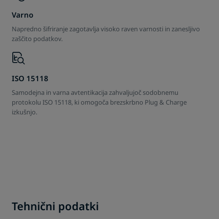
Varno
Napredno šifriranje zagotavlja visoko raven varnosti in zanesljivo
zaščito podatkov.
MOON POWER Charger
ISO 15118
Personalizirana podoba
HYC 50
Samodejna in varna avtentikacija zahvaljujoč sodobnemu
znamke
protokolu ISO 15118, ki omogoča brezskrbno Plug & Charge
izkušnjo.
Učinkovita in prilagodljiva stenska polnilna rešitev v
Upravljanje kabla
Visokokakovostno akrilno steklo spredaj, omogoča
vrhunskem dizajnu. Kompaktna, zmogljiva in pripravljena
individualni potisk, zato se polnilna postaja lahko
na vse potrebe e‑mobilnosti.
Urejeno upravljanje kabla omogoča preprosto rokovanje
popolnoma prilagodi vizualni identiteti vašega podjetja.
in podaljšuje njegovo življenjsko dobo.
Tehnični podatki